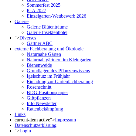
Sommerfest 2025
IGA 2027
Einzelgarten-Wettbewerb 2026
Galerie
Galerie Blütenträume
Galerie Insektenhotel
">
Diverses
Gärtner ABC
externe Fachberatung und Ökologie
Naturnahe Gärten
Naturnah gärtnern im Kleingarten
Bienenweide
Grundlagen des Pflanzenwissens
Igelschutz im Frühjahr
Einladung zur Gartenfachberatung
Rosenschnitt
BDG-Positionspapier
Giftpflanzen
Info Newsletter
Rattenbekämpfung
Links
current-item active">
Impressum
Datenschutzerklärung
">
Login