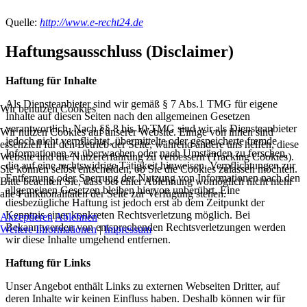
Quelle:
http://www.e-recht24.de
Haftungsausschluss (Disclaimer)
Haftung für Inhalte
Als Diensteanbieter sind wir gemäß § 7 Abs.1 TMG für eigene
Wir benutzen Cookies
Inhalte auf diesen Seiten nach den allgemeinen Gesetzen
verantwortlich. Nach §§ 8 bis 10 TMG sind wir als Diensteanbieter
Wir nutzen Cookies auf unserer Website. Einige von ihnen sind
jedoch nicht verpflichtet, übermittelte oder gespeicherte fremde
essenziell für den Betrieb der Seite, während andere uns helfen, diese
Informationen zu überwachen oder nach Umständen zu forschen,
Website und die Nutzererfahrung zu verbessern (Tracking Cookies).
die auf eine rechtswidrige Tätigkeit hinweisen. Verpflichtungen zur
Sie können selbst entscheiden, ob Sie die Cookies zulassen möchten.
Entfernung oder Sperrung der Nutzung von Informationen nach den
Bitte beachten Sie, dass bei einer Ablehnung womöglich nicht mehr
allgemeinen Gesetzen bleiben hiervon unberührt. Eine
alle Funktionalitäten der Seite zur Verfügung stehen.
diesbezügliche Haftung ist jedoch erst ab dem Zeitpunkt der
Kenntnis einer konkreten Rechtsverletzung möglich. Bei
Akzeptieren
Ablehnen
Bekanntwerden von entsprechenden Rechtsverletzungen werden
Weitere Informationen
|
Impressum
wir diese Inhalte umgehend entfernen.
Haftung für Links
Unser Angebot enthält Links zu externen Webseiten Dritter, auf
deren Inhalte wir keinen Einfluss haben. Deshalb können wir für