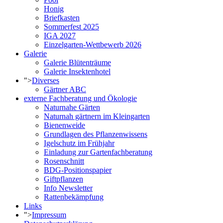
Honig
Briefkasten
Sommerfest 2025
IGA 2027
Einzelgarten-Wettbewerb 2026
Galerie
Galerie Blütenträume
Galerie Insektenhotel
">
Diverses
Gärtner ABC
externe Fachberatung und Ökologie
Naturnahe Gärten
Naturnah gärtnern im Kleingarten
Bienenweide
Grundlagen des Pflanzenwissens
Igelschutz im Frühjahr
Einladung zur Gartenfachberatung
Rosenschnitt
BDG-Positionspapier
Giftpflanzen
Info Newsletter
Rattenbekämpfung
Links
">
Impressum