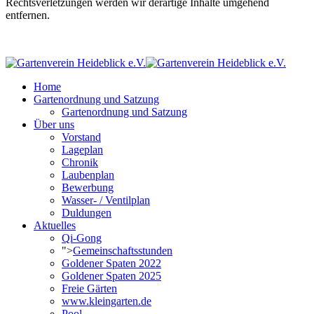
Rechtsverletzungen werden wir derartige Inhalte umgehend
entfernen.
Home
Gartenordnung und Satzung
Gartenordnung und Satzung
Über uns
Vorstand
Lageplan
Chronik
Laubenplan
Bewerbung
Wasser- / Ventilplan
Duldungen
Aktuelles
Qi-Gong
">
Gemeinschaftsstunden
Goldener Spaten 2022
Goldener Spaten 2025
Freie Gärten
www.kleingarten.de
Pool